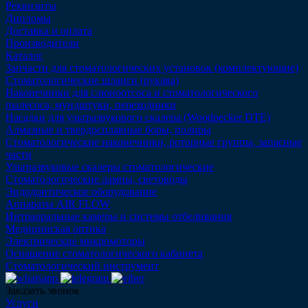
Реквизиты
Дипломы
Доставка и оплата
Производители
Каталог
Запчасти для стоматологических установок (комплектующие)
Стоматологические шланги (рукава)
Наконечники для слюноотсоса и стоматологического
пылесоса, мундштуки, переходники
Насадки для ультразвукового скалера (Woodpecker DTE)
Алмазные и твердосплавные боры, полиры
Стоматологические наконечники, роторные группы, запасные
части
Ультразвуковые скалеры стоматологические
Стоматологические лампы, световоды
Эндодонтическое оборудование
Аппараты AIR FLOW
Интраоральные камеры и системы отбеливания
Медицинская оптика
Электрические микромоторы
Оснащение стоматологического кабинета
Стоматологический инструмент
Заказать звонок
Услуги