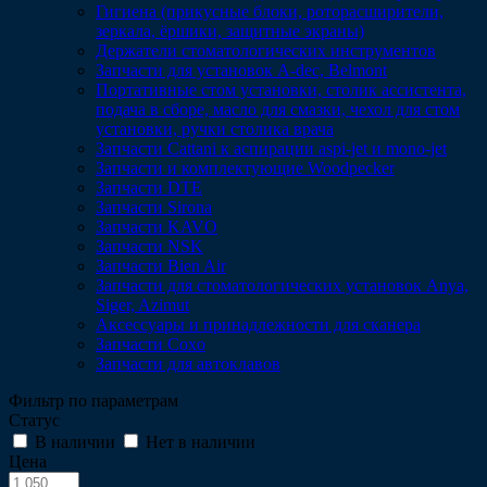
Гигиена (прикусные блоки, роторасширители,
зеркала, ёршики, защитные экраны)
Держатели стоматологических инструментов
Запчасти для установок A-dec, Belmont
Портативные стом установки, столик ассистента,
подача в сборе, масло для смазки, чехол для стом
установки, ручки столика врача
Запчасти Cattani к аспирации aspi-jet и mono-jet
Запчасти и комплектующие Woodpecker
Запчасти DTE
Запчасти Sirona
Запчасти KAVO
Запчасти NSK
Запчасти Bien Air
Запчасти для стоматологических установок Anya,
Siger, Azimut
Аксессуары и принадлежности для сканера
Запчасти Coxo
Запчасти для автоклавов
Фильтр по параметрам
Статус
В наличии
Нет в наличии
Цена