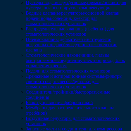
Пустеры вода-воздух/угловые,прямые/носики для
пустера, шланги и другие комплектующие
Водные клапаны/регуляторы/основной клапан
подачи воды/соленойд, эжектор для
стоматологических установок
Распределительные клапаны (гребенки) для
стоматологических установок
Пневмоклапаны держателей инструмента/
воздушных педалей/воздушно-электрические
клапана
Стоматологические наконечники, гильзы,
быстросъёмное соединение, электропривод, блок
управления креслом
Педали для стоматологических установок
Дренажные и аспирационные системы/фильтры
слюноотсоса, пылесоса/бутылки для
стоматологических установок
Соединители/тройники/быстроразъемные
соединения
Блоки управления фиброоптикой
Мембраны для распределительного клапана
(гребёнок)
Воздушные редукторы для стоматологических
установок
Запасные части и соединители для компрессора