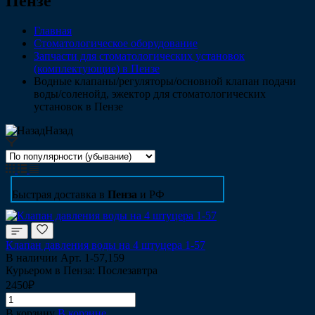
Пензе
Главная
Стоматологическое оборудование
Запчасти для стоматологических установок
(комплектующие) в Пензе
Водные клапаны/регуляторы/основной клапан подачи
воды/соленойд, эжектор для стоматологических
установок в Пензе
Назад
Быстрая доставка в
Пенза
и РФ
Клапан давления воды на 4 штуцера 1-57
В наличии
Арт.
1-57,159
Курьером в Пенза: Послезавтра
2450₽
В корзину
В корзине