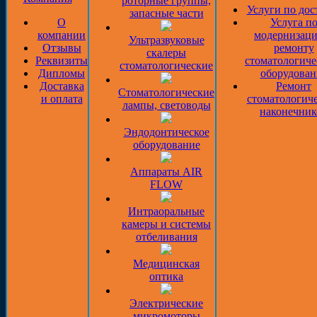
роторные группы,
Услуги по дос
запасные части
О
Услуга п
компании
модернизаци
Ультразвуковые
Отзывы
ремонту
скалеры
Реквизиты
стоматологиче
стоматологические
Дипломы
оборудован
Доставка
Ремонт
Стоматологические
и оплата
стоматологич
лампы, световоды
наконечник
Эндодонтическое
оборудование
Аппараты AIR
FLOW
Интраоральные
камеры и системы
отбеливания
Медицинская
оптика
Электрические
микромоторы