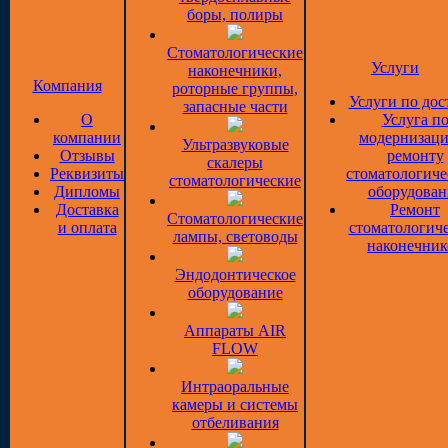
боры, полиры
Стоматологические
Услуги
наконечники,
Компания
роторные группы,
Услуги по дос
запасные части
О
Услуга п
компании
модернизаци
Ультразвуковые
Отзывы
ремонту
скалеры
Реквизиты
стоматологиче
стоматологические
Дипломы
оборудован
Доставка
Ремонт
Стоматологические
и оплата
стоматологич
лампы, световоды
наконечник
Эндодонтическое
оборудование
Аппараты AIR
FLOW
Интраоральные
камеры и системы
отбеливания