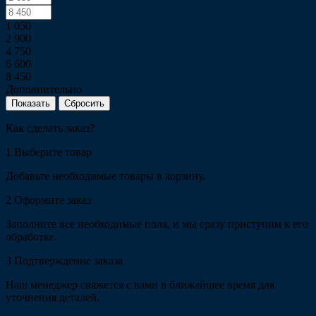
1 050
2 900
4 750
6 600
8 450
Дополнительно
Сбросить
Как сделать заказ?
1
Выберите товар
Добавьте необходимые товары в корзину.
2
Оформите заказ
Заполните все необходимые поля, и мы сразу приступим к его
обработке.
3
Подтверждение заказа
Наш менеджер свяжется с вами в ближайшее время для
уточнения деталей.