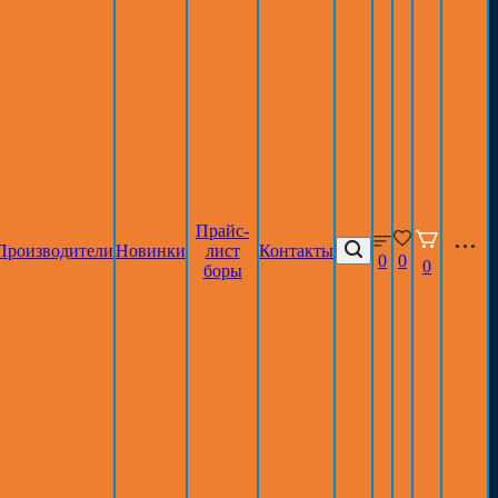
Прайс-
Производители
Новинки
лист
Контакты
0
0
0
боры