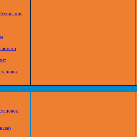
тбеливания
ры
абинета
ент
становок
становок
кава)