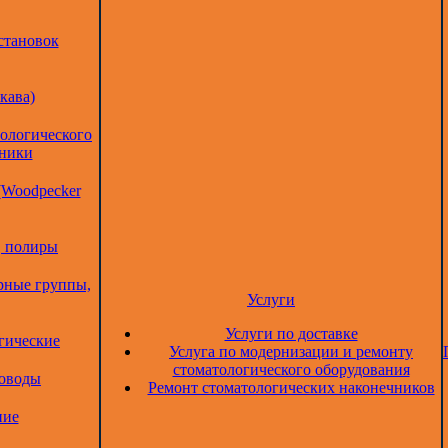
становок
кава)
тологического
дники
(Woodpecker
, полиры
рные группы,
Услуги
Услуги по доставке
гические
Услуга по модернизации и ремонту
стоматологического оборудования
товоды
Ремонт стоматологических наконечников
ние