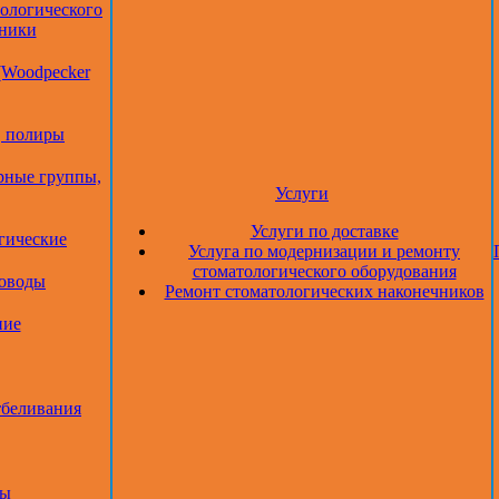
тологического
дники
(Woodpecker
, полиры
рные группы,
Услуги
Услуги по доставке
гические
Услуга по модернизации и ремонту
стоматологического оборудования
товоды
Ремонт стоматологических наконечников
ние
тбеливания
ры