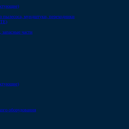
ектующие)
о пылесоса, мундштуки, переходники
DTE)
 запасные части
ектующие)
кого оборудования