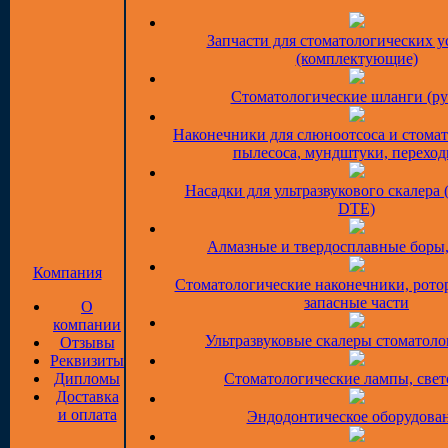
Запчасти для стоматологических у
(комплектующие)
Стоматологические шланги (ру
Наконечники для слюноотсоса и стома
пылесоса, мундштуки, перехо
Насадки для ультразвукового скалера 
DTE)
Алмазные и твердосплавные боры
Компания
Стоматологические наконечники, рото
запасные части
О
компании
Ультразвуковые скалеры стоматоло
Отзывы
Реквизиты
Дипломы
Стоматологические лампы, све
Доставка
и оплата
Эндодонтическое оборудова