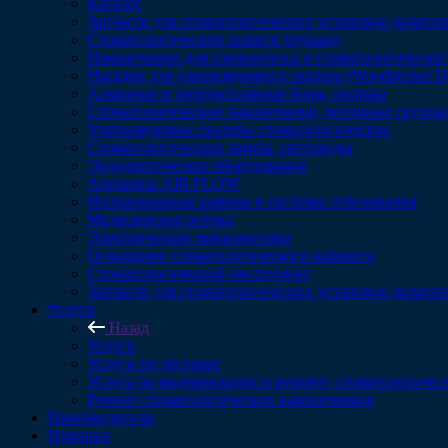
Каталог
Запчасти для стоматологических установок (компл
Стоматологические шланги (рукава)
Наконечники для слюноотсоса и стоматологическог
Насадки для ультразвукового скалера (Woodpecker 
Алмазные и твердосплавные боры, полиры
Стоматологические наконечники, роторные группы,
Ультразвуковые скалеры стоматологические
Стоматологические лампы, световоды
Эндодонтическое оборудование
Аппараты AIR FLOW
Интраоральные камеры и системы отбеливания
Медицинская оптика
Электрические микромоторы
Оснащение стоматологического кабинета
Стоматологический инструмент
Запчасти для стоматологических установок (компл
Услуги
Назад
Услуги
Услуги по доставке
Услуга по модернизации и ремонту стоматологичес
Ремонт стоматологических наконечников
Производители
Новинки