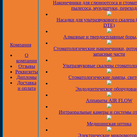
Наконечники для слюноотсоса и стома
пылесоса, мундштуки, перехо
Насадки для ультразвукового скалера 
DTE)
Алмазные и твердосплавные боры
Компания
Стоматологические наконечники, рото
запасные части
О
компании
Ультразвуковые скалеры стоматоло
Отзывы
Реквизиты
Дипломы
Стоматологические лампы, све
Доставка
и оплата
Эндодонтическое оборудова
Аппараты AIR FLOW
Интраоральные камеры и системы о
Медицинская оптика
Электрические микромото