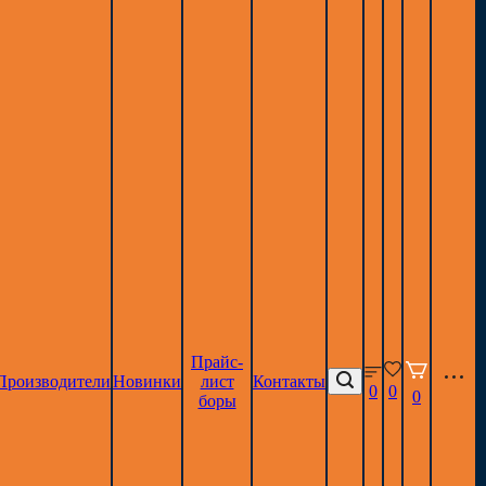
Прайс-
Производители
Новинки
лист
Контакты
0
0
0
боры