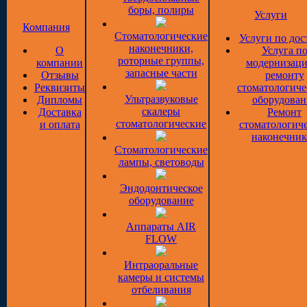
боры, полиры
Услуги
Компания
Стоматологические
Услуги по дос
наконечники,
О
Услуга п
роторные группы,
компании
модернизаци
запасные части
Отзывы
ремонту
Реквизиты
стоматологиче
Ультразвуковые
Дипломы
оборудован
скалеры
Доставка
Ремонт
стоматологические
и оплата
стоматологич
наконечник
Стоматологические
лампы, световоды
Эндодонтическое
оборудование
Аппараты AIR
FLOW
Интраоральные
камеры и системы
отбеливания