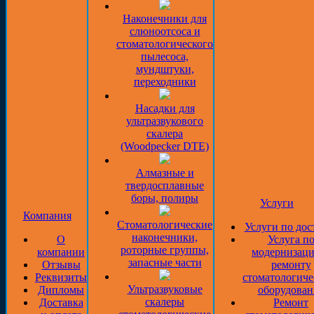
Наконечники для
слюноотсоса и
стоматологического
пылесоса,
мундштуки,
переходники
Насадки для
ультразвукового
скалера
(Woodpecker DTE)
Алмазные и
твердосплавные
боры, полиры
Услуги
Компания
Стоматологические
Услуги по дос
наконечники,
О
Услуга п
роторные группы,
компании
модернизаци
запасные части
Отзывы
ремонту
Реквизиты
стоматологиче
Ультразвуковые
Дипломы
оборудован
скалеры
Доставка
Ремонт