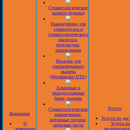
Стоматологические
шланги (рукава)
Наконечники для
слюноотсоса и
стоматологического
пылесоса,
мундштуки,
переходники
Насадки для
ультразвукового
скалера
(Woodpecker DTE)
Алмазные и
твердосплавные
боры, полиры
Услуги
Стоматологические
Компания
наконечники,
Услуги по дос
роторные группы,
О
Услуга п
запасные части
компании
модернизаци