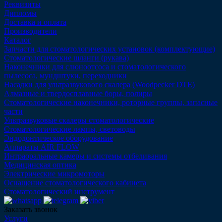
Реквизиты
Дипломы
Доставка и оплата
Производители
Каталог
Запчасти для стоматологических установок (комплектующие)
Стоматологические шланги (рукава)
Наконечники для слюноотсоса и стоматологического
пылесоса, мундштуки, переходники
Насадки для ультразвукового скалера (Woodpecker DTE)
Алмазные и твердосплавные боры, полиры
Стоматологические наконечники, роторные группы, запасные
части
Ультразвуковые скалеры стоматологические
Стоматологические лампы, световоды
Эндодонтическое оборудование
Аппараты AIR FLOW
Интраоральные камеры и системы отбеливания
Медицинская оптика
Электрические микромоторы
Оснащение стоматологического кабинета
Стоматологический инструмент
Заказать звонок
Услуги