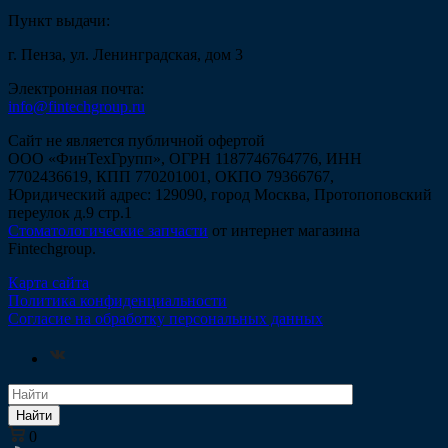
Пункт выдачи:
г. Пенза, ул. Ленинградская, дом 3
Электронная почта:
info@fintechgroup.ru
Сайт не является публичной офертой
ООО «ФинТехГрупп», ОГРН 1187746764776, ИНН
7702436619, КПП 770201001, ОКПО 79366767,
Юридический адрес: 129090, город Москва, Протопоповский
переулок д.9 стр.1
Стоматологические запчасти
от интернет магазина
Fintechgroup.
Карта сайта
Политика конфиденциальности
Согласие на обработку персональных данных
Найти
0