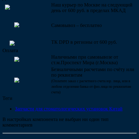
Наш курьер по Москве на следующий
день от 600 руб. в пределах МКАД
Самовывоз – бесплатно
ТК DPD в регионы от 600 руб.
Оплата
Наличными при самовывозе от
ст.м.Проспект Мира (г.Москва)
Безналичными расчетами по счёту или
по реквизитам
(Оплатите заказ с расчетного счета юр. лица, или в
любом отделении банка от физ.лица по реквизитам
счета)
Теги
Запчасти для стоматологических установок Китай
В настройках компонента не выбран ни один тип
комментариев