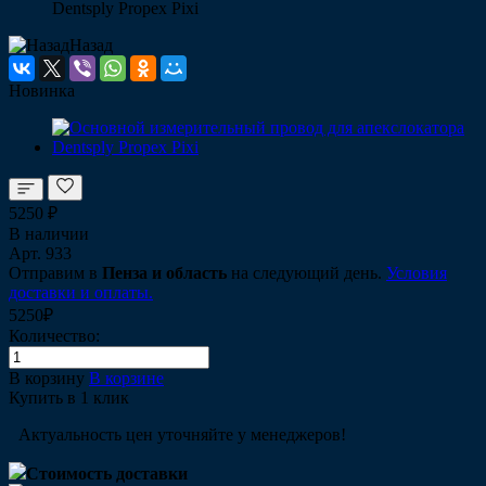
Dentsply Propex Pixi
Назад
Новинка
5250 ₽
В наличии
Арт.
933
Отправим в
Пенза и область
на следующий день.
Условия
доставки и оплаты.
5250₽
Количество:
В корзину
В корзине
Купить в 1 клик
Актуальность цен уточняйте у менеджеров!
Стоимость доставки