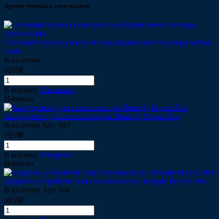
Другие товары в этом разделе
Основной провод (измерительный) для апекслокатора Sybron
Endo
В наличии
6850₽
В корзину
В корзине
Новинка
Аккумулятор для апекслокатора Dentsply Propex Pixi
В наличии
Арт.
943
1950₽
В корзину
В корзине
Новинка
Зарядное устройство для апекслокатора Dentsply Propex Pixi
В наличии
Арт.
938
5950₽