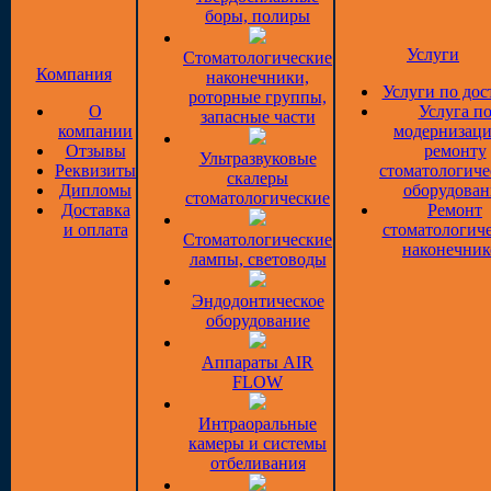
боры, полиры
Услуги
Стоматологические
Компания
наконечники,
Услуги по дос
роторные группы,
О
Услуга п
запасные части
компании
модернизаци
Отзывы
ремонту
Ультразвуковые
Реквизиты
стоматологиче
скалеры
Дипломы
оборудован
стоматологические
Доставка
Ремонт
и оплата
стоматологич
Стоматологические
наконечник
лампы, световоды
Эндодонтическое
оборудование
Аппараты AIR
FLOW
Интраоральные
камеры и системы
отбеливания