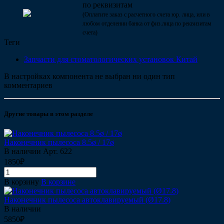
по реквизитам
(Оплатите заказ с расчетного счета юр. лица, или в
любом отделении банка от физ.лица по реквизитам
счета)
Теги
Запчасти для стоматологических установок Китай
В настройках компонента не выбран ни один тип
комментариев
Другие товары в этом разделе
Наконечник пылесоса 8.5ø / 17ø
В наличии
Арт.
622
1850₽
В корзину
В корзине
Наконечник пылесоса автоклавируемый (Ø17.8)
В наличии
5850₽