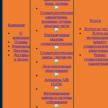
боры, полиры
Стоматологические
наконечники,
Услуги
роторные группы,
Компания
запасные части
Услуги по дос
О
Услуга п
Ультразвуковые
компании
модернизаци
скалеры
Отзывы
ремонту
стоматологические
Реквизиты
стоматологиче
Дипломы
оборудован
Стоматологические
Доставка
Ремонт
лампы, световоды
и оплата
стоматологич
наконечник
Эндодонтическое
оборудование
Аппараты AIR
FLOW
Интраоральные
камеры и системы
отбеливания