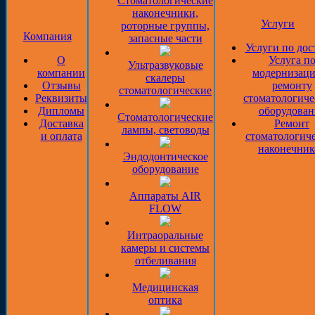
Стоматологические
наконечники,
Услуги
роторные группы,
Компания
запасные части
Услуги по дос
О
Услуга п
Ультразвуковые
компании
модернизаци
скалеры
Отзывы
ремонту
стоматологические
Реквизиты
стоматологиче
Дипломы
оборудован
Стоматологические
Доставка
Ремонт
лампы, световоды
и оплата
стоматологич
наконечник
Эндодонтическое
оборудование
Аппараты AIR
FLOW
Интраоральные
камеры и системы
отбеливания
Медицинская
оптика