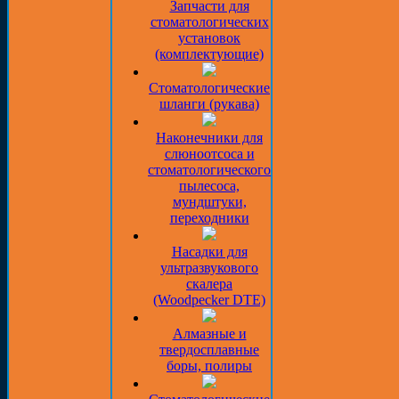
Запчасти для
стоматологических
установок
(комплектующие)
Стоматологические
шланги (рукава)
Наконечники для
слюноотсоса и
стоматологического
пылесоса,
мундштуки,
переходники
Насадки для
ультразвукового
скалера
(Woodpecker DTE)
Алмазные и
твердосплавные
боры, полиры