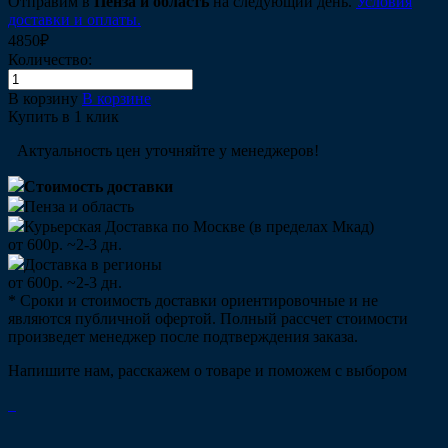
Отправим в
Пенза и область
на следующий день.
Условия
доставки и оплаты.
4850₽
Количество:
В корзину
В корзине
Купить в 1 клик
Актуальность цен уточняйте у менеджеров!
Стоимость доставки
Пенза и область
Курьерская Доставка по Москве (в пределах Мкад)
от 600р. ~2-3 дн.
Доставка в регионы
от 600р. ~2-3 дн.
* Сроки и стоимость доставки ориентировочные и не
являются публичной офертой. Полный рассчет стоимости
произведет менеджер после подтверждения заказа.
Напишите нам, расскажем о товаре и поможем с выбором