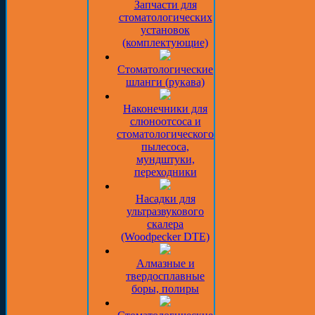
Запчасти для
стоматологических
установок
(комплектующие)
Стоматологические
шланги (рукава)
Наконечники для
слюноотсоса и
стоматологического
пылесоса,
мундштуки,
переходники
Насадки для
ультразвукового
скалера
(Woodpecker DTE)
Алмазные и
твердосплавные
боры, полиры