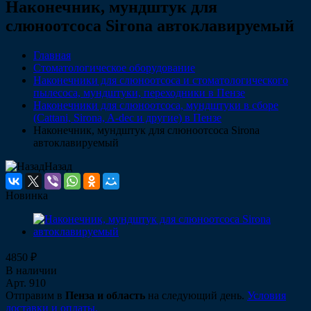
Наконечник, мундштук для
слюноотсоса Sirona автоклавируемый
Главная
Стоматологическое оборудование
Наконечники для слюноотсоса и стоматологического
пылесоса, мундштуки, переходники в Пензе
Наконечники для слюноотсоса, мундштуки в сборе
(Cattani, Sirona, A-dec и другие) в Пензе
Наконечник, мундштук для слюноотсоса Sirona
автоклавируемый
Назад
Новинка
4850 ₽
В наличии
Арт.
910
Отправим в
Пенза и область
на следующий день.
Условия
доставки и оплаты.