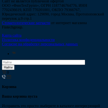
Сайт не является публичной офертой
ООО «ФинТехГрупп», ОГРН 1187746764776, ИНН
7702436619, КПП 770201001, ОКПО 79366767,
Юридический адрес: 129090, город Москва, Протопоповский
переулок д.9 стр.1
Стоматологические запчасти
от интернет магазина
Fintechgroup.
Карта сайта
Политика конфиденциальности
Согласие на обработку персональных данных
Найти
0
Корзина
Ваша корзина пуста
Исправить это просто: выберите в каталоге интересующий