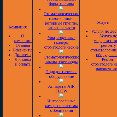
боры, полиры
Стоматологические
наконечники,
Услуги
роторные группы,
Компания
запасные части
Услуги по дос
О
Услуга п
Ультразвуковые
компании
модернизаци
скалеры
Отзывы
ремонту
стоматологические
Реквизиты
стоматологиче
Дипломы
оборудован
Стоматологические
Доставка
Ремонт
лампы, световоды
и оплата
стоматологич
наконечник
Эндодонтическое
оборудование
Аппараты AIR
FLOW
Интраоральные
камеры и системы
отбеливания