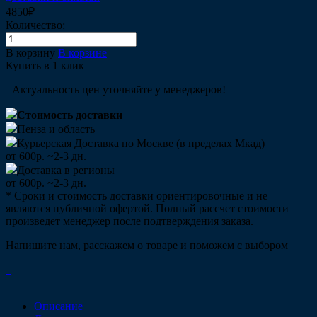
4850₽
Количество:
В корзину
В корзине
Купить в 1 клик
Актуальность цен уточняйте у менеджеров!
Стоимость доставки
Пенза и область
Курьерская Доставка по Москве (в пределах Мкад)
от 600р. ~2-3 дн.
Доставка в регионы
от 600р. ~2-3 дн.
* Сроки и стоимость доставки ориентировочные и не
являются публичной офертой. Полный рассчет стоимости
произведет менеджер после подтверждения заказа.
Напишите нам, расскажем о товаре и поможем с выбором
Описание