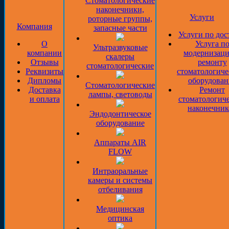
Стоматологические
наконечники,
Услуги
роторные группы,
Компания
запасные части
Услуги по дос
О
Услуга п
Ультразвуковые
компании
модернизаци
скалеры
Отзывы
ремонту
стоматологические
Реквизиты
стоматологиче
Дипломы
оборудован
Стоматологические
Доставка
Ремонт
лампы, световоды
и оплата
стоматологич
наконечник
Эндодонтическое
оборудование
Аппараты AIR
FLOW
Интраоральные
камеры и системы
отбеливания
Медицинская
оптика