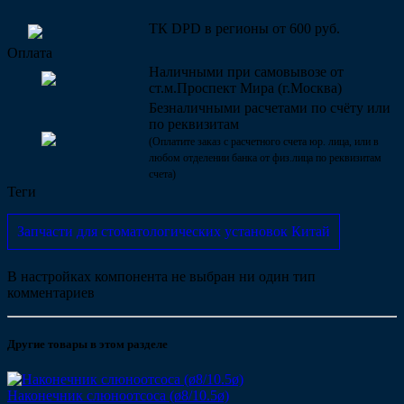
ТК DPD в регионы от 600 руб.
Оплата
Наличными при самовывозе от
ст.м.Проспект Мира (г.Москва)
Безналичными расчетами по счёту или
по реквизитам
(Оплатите заказ с расчетного счета юр. лица, или в
любом отделении банка от физ.лица по реквизитам
счета)
Теги
Запчасти для стоматологических установок Китай
В настройках компонента не выбран ни один тип
комментариев
Другие товары в этом разделе
Наконечник слюноотсоса (ø8/10.5ø)